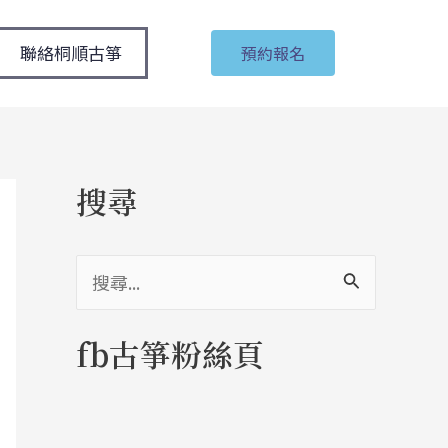
聯絡桐順古箏
預約報名
搜尋
搜
尋
fb古箏粉絲頁
關
鍵
字