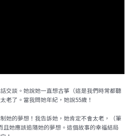
電話交談。她說她一直想古箏（這是我們時常都聽
太老了。當我問她年紀，她說55歲！
壓制她的夢想！我告訴她，她肯定不會太老，（筆
而且她應該追隨她的夢想。這個故事的幸福結局