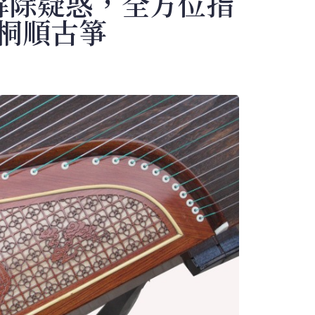
解除疑惑，全方位指
-桐順古箏