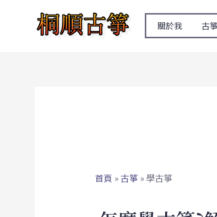
跳
至
關於我
古
主
要
內
容
首頁
»
古箏
»
學古箏