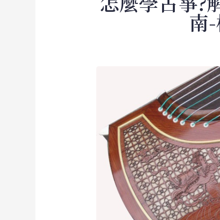
怎麼學古箏?
南