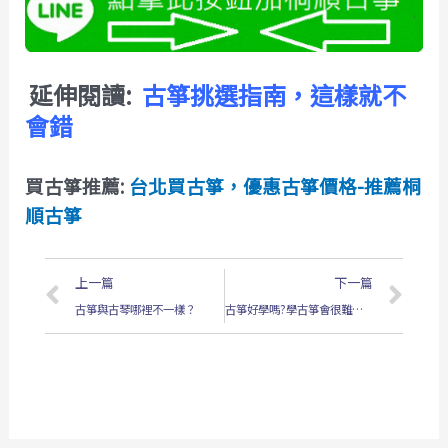
延伸閱讀:
古箏挑選指南，這樣就不
會錯
買古箏推薦:
台北買古箏，優惠古箏價格-推薦桐
順古箏
上一頁
下
上一篇
下一篇
古箏與古琴哪裡不一樣？
古箏好學嗎?學古箏會很難嗎?給您7大建議 – 桐順古箏