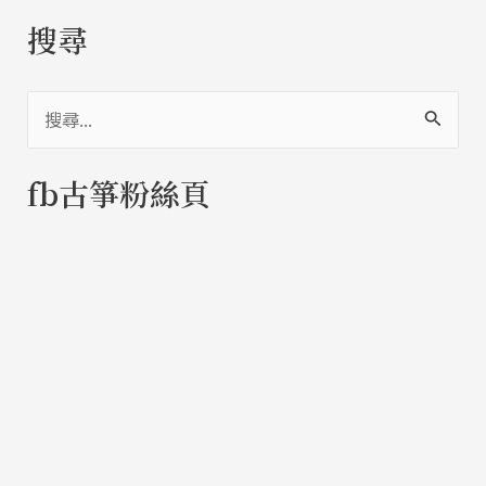
搜尋
搜
尋
fb古箏粉絲頁
關
鍵
字
: