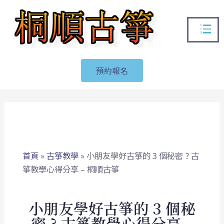
跳
選
至
單
主
要
內
預約報名
容
首頁
»
古箏教學
»
小朋友學好古箏的 3 個秘密 ? 古
箏教學心得分享 – 桐順古箏
小朋友學好古箏的 3 個秘
密 ? 古箏教學心得分享 –