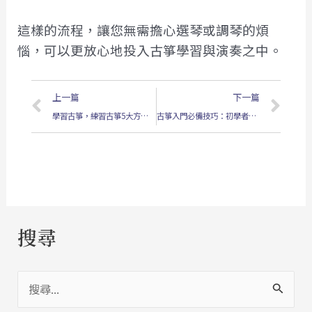
這樣的流程，讓您無需擔心選琴或調琴的煩
惱，可以更放心地投入古箏學習與演奏之中。
上一頁
下
上一篇
下一篇
學習古箏，練習古箏5大方法-桐順古箏
古箏入門必備技巧：初學者應掌握的關鍵
搜尋
搜