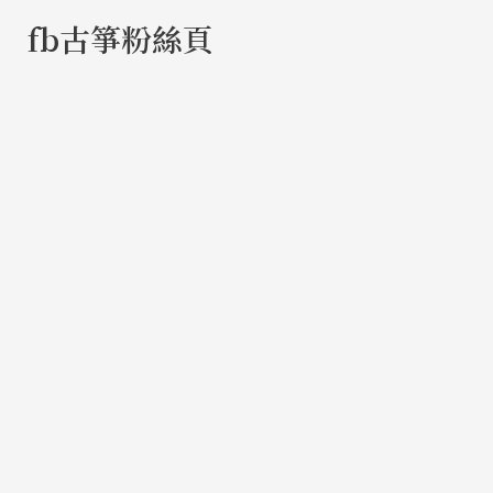
尋
fb古箏粉絲頁
關
鍵
字
: