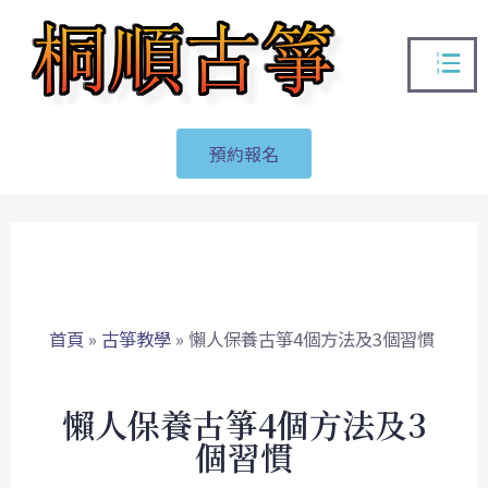
跳
選
至
單
主
要
內
預約報名
容
首頁
»
古箏教學
»
懶人保養古箏4個方法及3個習慣
懶人保養古箏4個方法及3
個習慣